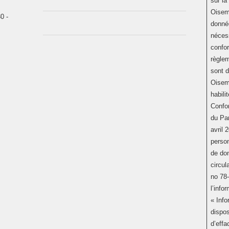
sur la
Oisemo
0 -
donné
nécess
confor
règlem
sont 
Oisemo
habilit
Confo
du Pa
avril 
person
de don
circul
no 78-
l’info
« Info
dispos
d’effa