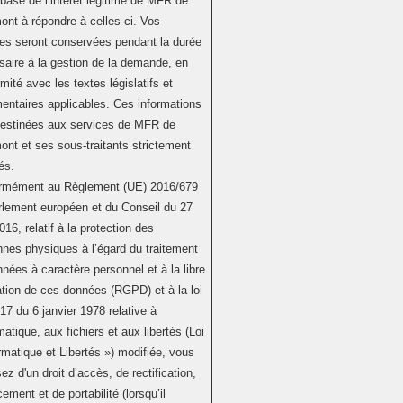
 base de l’intérêt légitime de MFR de
nt à répondre à celles-ci. Vos
es seront conservées pendant la durée
aire à la gestion de la demande, en
mité avec les textes législatifs et
entaires applicables. Ces informations
destinées aux services de MFR de
nt et ses sous-traitants strictement
és.
rmément au Règlement (UE) 2016/679
rlement européen et du Conseil du 27
2016, relatif à la protection des
nes physiques à l’égard du traitement
nées à caractère personnel et à la libre
ation de ces données (RGPD) et à la loi
17 du 6 janvier 1978 relative à
rmatique, aux fichiers et aux libertés (Loi
rmatique et Libertés ») modifiée, vous
ez d'un droit d’accès, de rectification,
cement et de portabilité (lorsqu’il