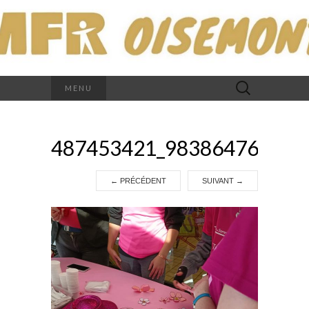
Rechercher :
MENU
487453421_983864763284
←
PRÉCÉDENT
SUIVANT
→